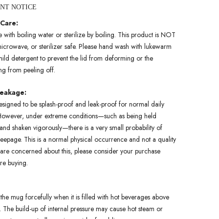
ANT NOTICE
 Care:
with boiling water or sterilize by boiling. This product is NOT
icrowave, or sterilizer safe. Please hand wash with lukewarm
ild detergent to prevent the lid from deforming or the
ing from peeling off.
Leakage:
esigned to be splash-proof and leak-proof for normal daily
owever, under extreme conditions—such as being held
nd shaken vigorously—there is a very small probability of
seepage. This is a normal physical occurrence and not a quality
u are concerned about this, please consider your purchase
ore buying.
the mug forcefully when it is filled with hot beverages above
 The build-up of internal pressure may cause hot steam or