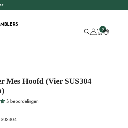
er
UMBLERS
0
0
items
er Mes Hoofd (vier SUS304
n)
3 beoordelingen
:
SUS304