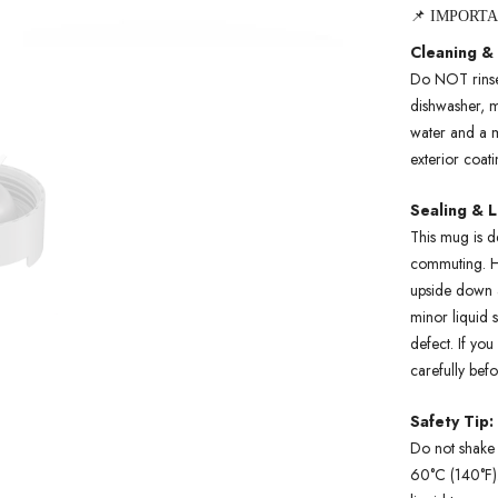
📌 IMPORT
Cleaning &
Do NOT rinse 
dishwasher, m
water and a m
exterior coat
Sealing & 
This mug is d
commuting. H
upside down a
minor liquid 
defect. If yo
carefully bef
Safety Tip:
Do not shake 
60°C (140°F).