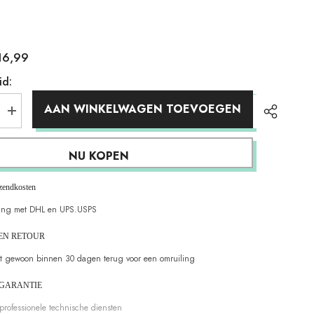
16,99
id:
AAN WINKELWAGEN TOEVOEGEN
Aantal
verhogen
voor
Blender
NU KOPEN
mes
hoofd
(vier
zendkosten
SUS304
bladen)
ing met DHL en UPS.USPS
EN RETOUR
et gewoon binnen 30 dagen terug voor een omruiling
 GARANTIE
 professionele technische diensten