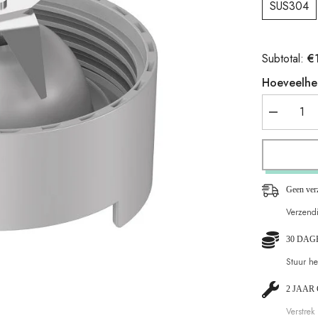
SUS304
€
Subtotal:
Hoeveelhe
Aantal
verlagen
voor
Blender
mes
hoofd
(vier
Geen ver
SUS304
bladen)
Verzend
30 DAG
Stuur h
2 JAAR
Verstrek