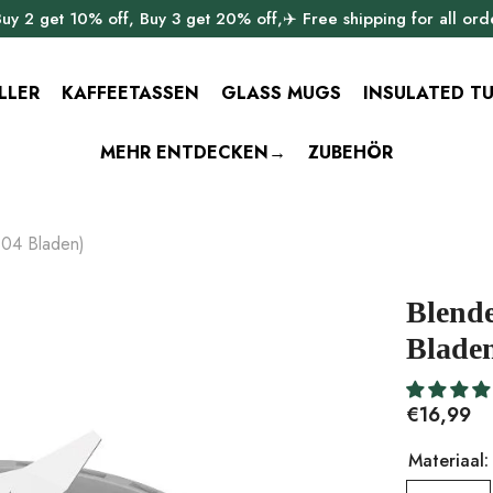
uy 2 get 10% off, Buy 3 get 20% off,✈️ Free shipping for all ord
LLER
KAFFEETASSEN
GLASS MUGS
INSULATED T
MEHR ENTDECKEN→
ZUBEHÖR
304 Bladen)
Blend
Blade
€16,99
Materiaal